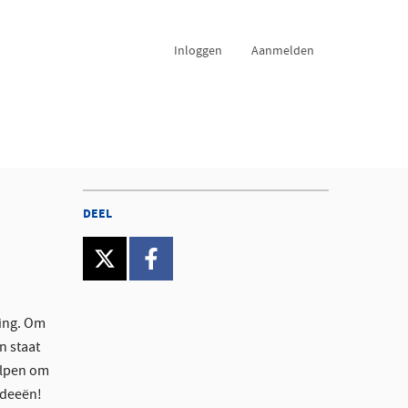
Inloggen
Aanmelden
DEEL
twitter
facebook
king. Om
n staat
elpen om
ideeën!