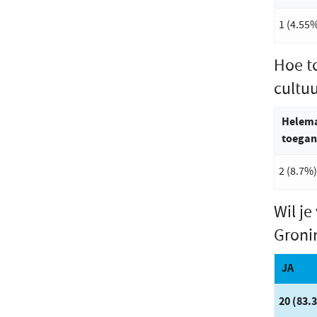
1 (4.55
Hoe t
cultuu
Helema
toegan
2 (8.7%)
Wil j
Groni
Antwoo
JA
20 (83.