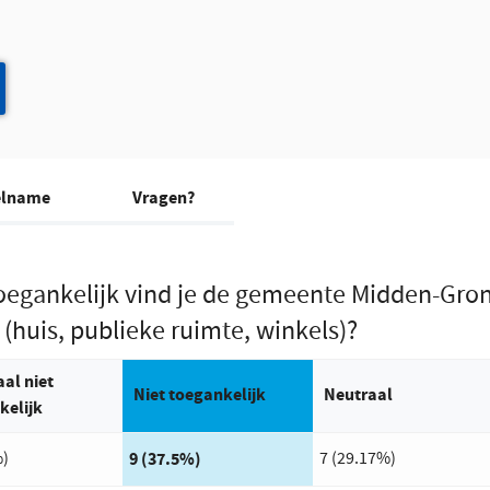
eelname
Vragen?
oegankelijk vind je de gemeente Midden-Gro
(huis, publieke ruimte, winkels)?
al niet
Antwoord met de meeste stemmen:
Niet toegankelijk
Neutraal
kelijk
%)
9 (37.5%)
7 (29.17%)