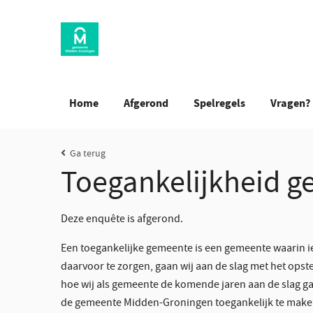
Ga
Skip To Main Content
naar
de
inhoud
Navigation
Home
Afgerond
Spelregels
Vragen?
Ga terug
Toegankelijkheid 
Deze enquête is afgerond.
Een toegankelijke gemeente is een gemeente waarin 
daarvoor te zorgen, gaan wij aan de slag met het opst
hoe wij als gemeente de komende jaren aan de slag g
de gemeente Midden-Groningen toegankelijk te maken