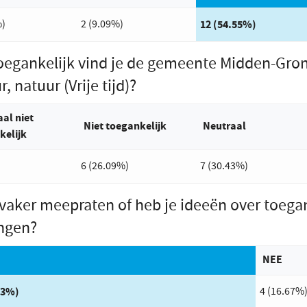
%)
2 (9.09%)
12 (54.55%)
oegankelijk vind je de gemeente Midden-Gron
r, natuur (Vrije tijd)?
al niet
Niet toegankelijk
Neutraal
kelijk
6 (26.09%)
7 (30.43%)
e vaker meepraten of heb je ideeën over toeg
ngen?
rd met de meeste stemmen:
NEE
33%)
4 (16.67%