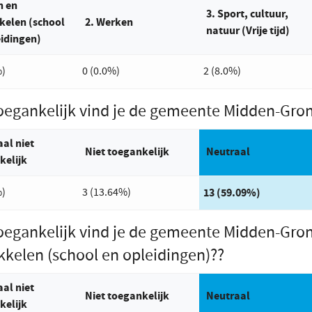
n en
3. Sport, cultuur,
kelen (school
2. Werken
natuur (Vrije tijd)
eidingen)
%)
0 (0.0%)
2 (8.0%)
oegankelijk vind je de gemeente Midden-Gro
al niet
Niet toegankelijk
Antwoord met de mee
Neutraal
kelijk
%)
3 (13.64%)
13 (59.09%)
oegankelijk vind je de gemeente Midden-Gron
kkelen (school en opleidingen)??
al niet
Niet toegankelijk
Antwoord met de mee
Neutraal
kelijk