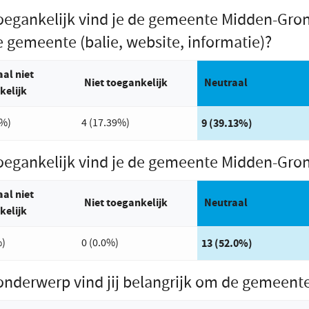
oegankelijk vind je de gemeente Midden-Gron
 gemeente (balie, website, informatie)?
al niet
Niet toegankelijk
Antwoord met de mee
Neutraal
kelijk
4%)
4 (17.39%)
9 (39.13%)
oegankelijk vind je de gemeente Midden-Gro
al niet
Niet toegankelijk
Antwoord met de mee
Neutraal
kelijk
%)
0 (0.0%)
13 (52.0%)
onderwerp vind jij belangrijk om de gemeent