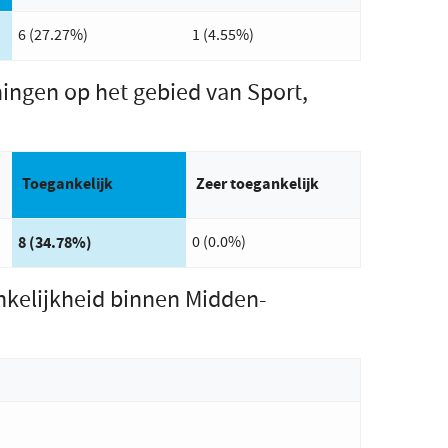
6 (27.27%)
1 (4.55%)
ingen op het gebied van Sport,
Antwoord met de meeste stemmen:
Toegankelijk
Zeer toegankelijk
8 (34.78%)
0 (0.0%)
ankelijkheid binnen Midden-
)