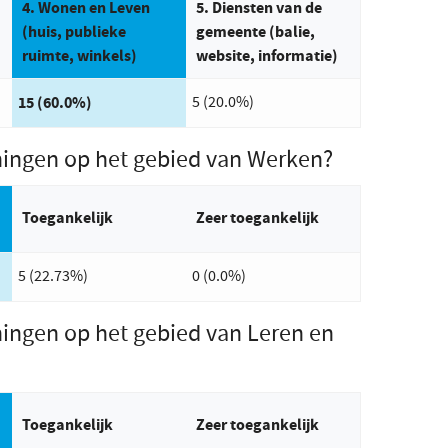
Antwoord met de meeste stemmen:
4. Wonen en Leven
5. Diensten van de
(huis, publieke
gemeente (balie,
ruimte, winkels)
website, informatie)
15 (60.0%)
5 (20.0%)
ningen op het gebied van Werken?
ste stemmen:
Toegankelijk
Zeer toegankelijk
5 (22.73%)
0 (0.0%)
ingen op het gebied van Leren en
ste stemmen:
Toegankelijk
Zeer toegankelijk